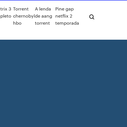
trix 3
Torrent
A lenda
Pine gap
pleto
chernobyl
de aang
netflix 2
hbo
torrent
temporada